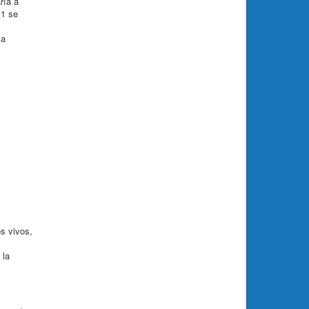
ría a
11 se
la
s vivos,
 la