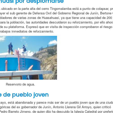
huasi por desplomarse
 ubicado en la parte alta del cerro Tingomalamba está a punto de colapsar, p
ayer el sub gerente de Defensa Ovil del Gobierno Regional de Junín, Bertone
pobladores de varias zonas de Huasahuasi, ya que tiene una capacidad de 200
ara la población, las autoridades descuidaron su reforzamiento, por ello ahor
de su plataforma. Expresó que en visita de inspección comprobaron el riesgo 
trabajos inmediatos de reforzamiento.
Reservorio de agua.
 de pueblo joven
ncayo, está abandonada y parece más ser de un pueblo joven que de una ciud
ricas del ex gobernador de Junín, Antonio Llerena Gil Arroyo, quien criticó
ro Barreto Jimeno, de quien dijo ha descuido la Iglesia Catedral por preferir