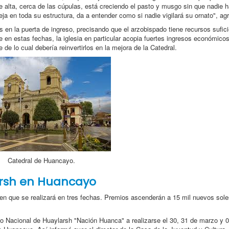
e alta, cerca de las cúpulas, está creciendo el pasto y musgo sin que nadie 
ja en toda su estructura, da a entender como si nadie vigilará su ornato", ag
 en la puerta de ingreso, precisando que el arzobispado tiene recursos sufic
 en estas fechas, la iglesia en particular acopia fuertes ingresos económico
de lo cual debería reinvertirlos en la mejora de la Catedral.
Catedral de Huancayo.
arsh en Huancayo
men que se realizará en tres fechas. Premios ascenderán a 15 mil nuevos sol
o Nacional de Huaylarsh "Nación Huanca" a realizarse el 30, 31 de marzo y 