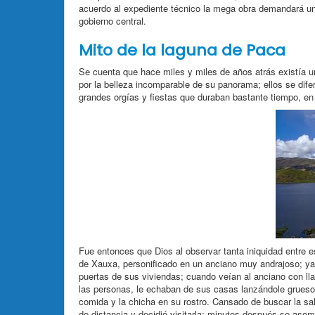
acuerdo al expediente técnico la mega obra demandará una
gobierno central.
Mito de la laguna de Paca
Se cuenta que hace miles y miles de años atrás existía u
por la belleza incomparable de su panorama; ellos se dif
grandes orgías y fiestas que duraban bastante tiempo, en 
Fue entonces que Dios al observar tanta iniquidad entre es
de Xauxa, personificado en un anciano muy andrajoso; ya 
puertas de sus viviendas; cuando veían al anciano con lla
las personas, le echaban de sus casas lanzándole gruesos
comida y la chicha en su rostro. Cansado de buscar la sa
de distancia y decidió visitarla; minutos después se asomó