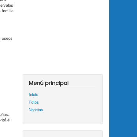
tervalos
 familia
s óseos
Menú principal
Inicio
Fotos
Noticias
eñas.
ntó el