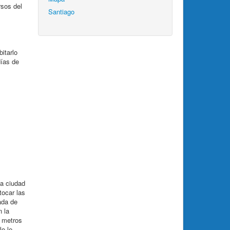
rsos del
Santiago
itarlo
días de
la ciudad
tocar las
ada de
n la
s metros
lo le