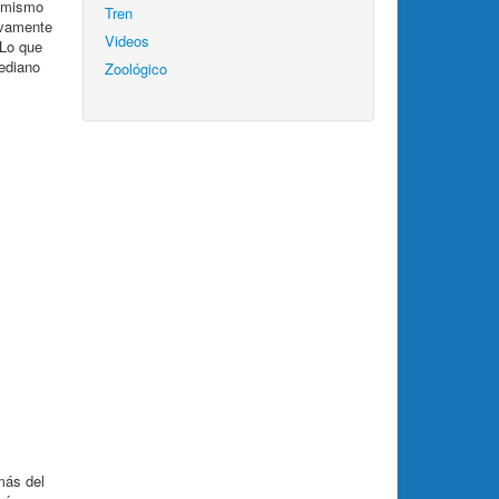
l mismo
Tren
evamente
Videos
 Lo que
mediano
Zoológico
más del