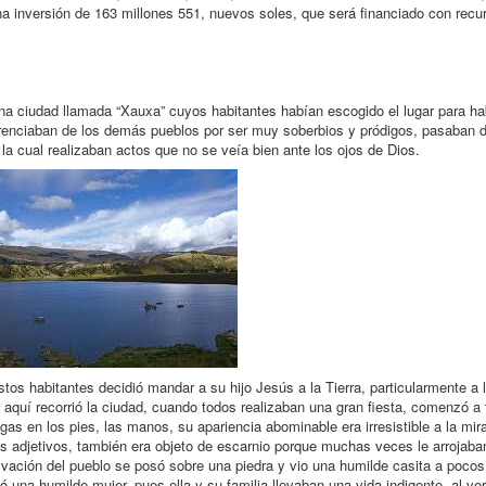
 inversión de 163 millones 551, nuevos soles, que será financiado con recu
na ciudad llamada “Xauxa” cuyos habitantes habían escogido el lugar para hab
erenciaban de los demás pueblos por ser muy soberbios y pródigos, pasaban 
la cual realizaban actos que no se veía bien ante los ojos de Dios.
tos habitantes decidió mandar a su hijo Jesús a la Tierra, particularmente a 
aquí recorrió la ciudad, cuando todos realizaban una gran fiesta, comenzó a 
gas en los pies, las manos, su apariencia abominable era irresistible a la mir
 adjetivos, también era objeto de escarnio porque muchas veces le arrojaba
lvación del pueblo se posó sobre una piedra y vio una humilde casita a poco
 una humilde mujer, pues ella y su familia llevaban una vida indigente, al ver