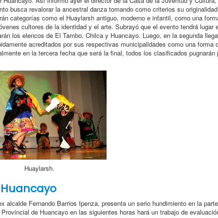
e Huancayo. Así informó ayer el director de la Casa de la Juventud y Cultura,
o busca revalorar la ancestral danza tomando como criterios su originalidad
arán categorías como el Huaylarsh antiguo, moderno e infantil, como una form
óvenes cultores de la identidad y el arte. Subrayó que el evento tendrá lugar 
arán los elencos de El Tambo, Chilca y Huancayo. Luego, en la segunda llega
ebidamente acreditados por sus respectivas municipalidades como una forma 
almente en la tercera fecha que será la final, todos los clasificados pugnarán 
Huaylarsh.
e Huancayo
ex alcalde Fernando Barrios Ipenza, presenta un serio hundimiento en la parte
d Provincial de Huancayo en las siguientes horas hará un trabajo de evaluació