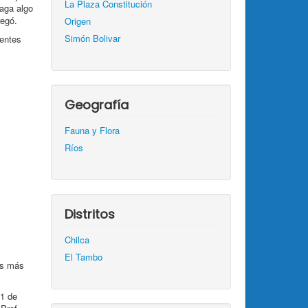
La Plaza Constitución
haga algo
regó.
Origen
Simón Bolivar
ientes
s
Geografía
Fauna y Flora
Ríos
Distritos
Chilca
El Tambo
es más
01 de