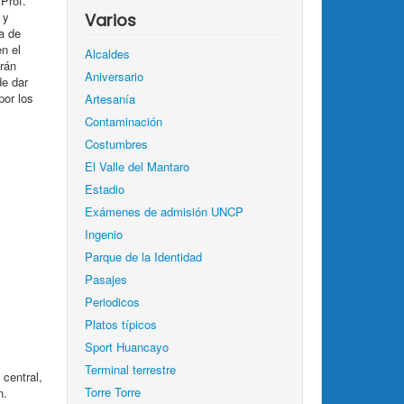
 Prof.
 y
Varios
a de
en el
Alcaldes
rán
Aniversario
de dar
por los
Artesanía
Contaminación
Costumbres
El Valle del Mantaro
Estadio
Exámenes de admisión UNCP
Ingenio
Parque de la Identidad
Pasajes
Periodicos
Platos típicos
Sport Huancayo
Terminal terrestre
 central,
Torre Torre
n.