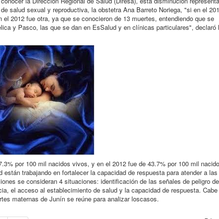
 conocer la Dirección Regional de Salud (Diresa), esta disminución representa
de salud sexual y reproductiva, la obstetra Ana Barreto Noriega, "si en el 20
en el 2012 fue otra, ya que se conocieron de 13 muertes, entendiendo que se
ica y Pasco, las que se dan en EsSalud y en clínicas particulares", declaró 
.3% por 100 mil nacidos vivos, y en el 2012 fue de 43.7% por 100 mil nacido
 están trabajando en fortalecer la capacidad de respuesta para atender a las
ciones se consideran 4 situaciones: identificación de las señales de peligro de
cia, el acceso al establecimiento de salud y la capacidad de respuesta. Cabe
tes maternas de Junín se reúne para analizar loscasos.