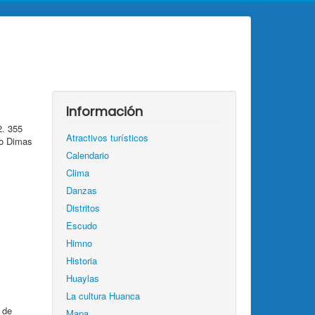
Información
2. 355
Atractivos turísticos
yo Dimas
Calendario
Clima
Danzas
Distritos
Escudo
Himno
Historia
Huaylas
La cultura Huanca
 de
Mapa