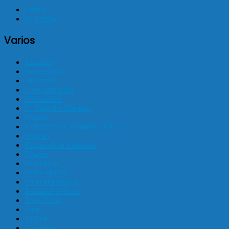
Chilca
El Tambo
Varios
Alcaldes
Aniversario
Artesanía
Contaminación
Costumbres
El Valle del Mantaro
Estadio
Exámenes de admisión UNCP
Ingenio
Parque de la Identidad
Pasajes
Periodicos
Platos típicos
Sport Huancayo
Terminal terrestre
Torre Torre
Tren
Videos
Zoológico