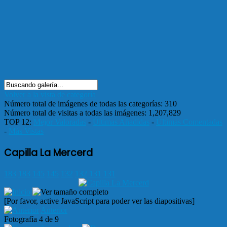
Volver a la vista de categoría
Número total de imágenes de todas las categorías: 310
Número total de visitas a todas las imágenes: 1,207,829
TOP 12:
Mejor Valoradas
-
Últimas Añadidas
-
Últimas Comentadas
-
Más Vistas
Capilla La Mercerd
183
183
145
145
132
132
131
131
[Por favor, active JavaScript para poder ver las diapositivas]
Anterior
Fotografía 4 de 9