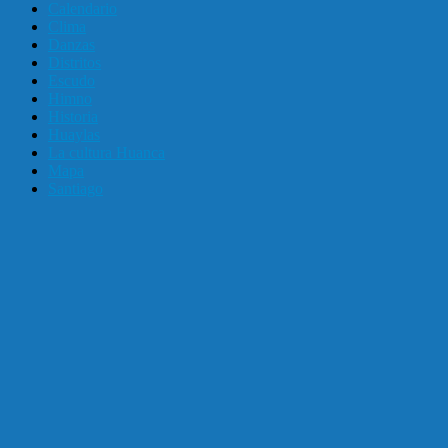
Calendario
Clima
Danzas
Distritos
Escudo
Himno
Historia
Huaylas
La cultura Huanca
Mapa
Santiago