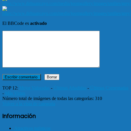
El BBCode es
activado
TOP 12:
Mejor Valoradas
-
Últimas Añadidas
-
Últimas Comentadas
-
Más Vistas
Número total de imágenes de todas las categorías: 310
Volver a la vista de categoría
Información
Atractivos turísticos