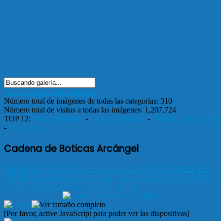
Volver a la vista de categoría
Número total de imágenes de todas las categorías: 310
Número total de visitas a todas las imágenes: 1,207,724
TOP 12:
Mejor Valoradas
-
Últimas Añadidas
-
Últimas Comentadas
-
Más Vistas
Cadena de Boticas Arcángel
234
234
231
231
230
230
229
229
228
228
227
227
226
226
225
225
224
224
223
223
222
222
221
221
220
220
219
219
218
218
217
217
216
216
215
215
214
214
213
213
[Por favor, active JavaScript para poder ver las diapositivas]