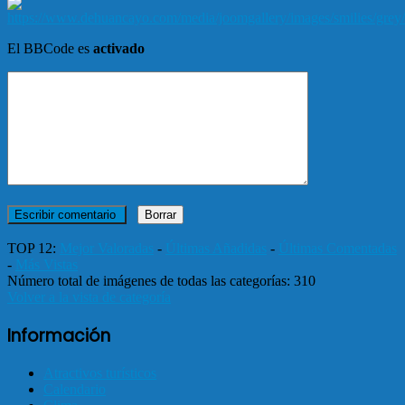
El BBCode es
activado
TOP 12:
Mejor Valoradas
-
Últimas Añadidas
-
Últimas Comentadas
-
Más Vistas
Número total de imágenes de todas las categorías: 310
Volver a la vista de categoría
Información
Atractivos turísticos
Calendario