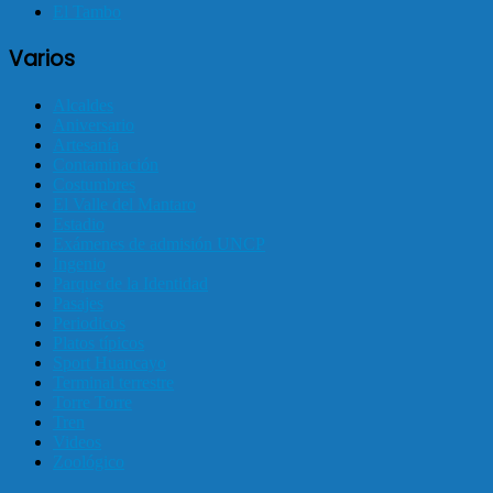
El Tambo
Varios
Alcaldes
Aniversario
Artesanía
Contaminación
Costumbres
El Valle del Mantaro
Estadio
Exámenes de admisión UNCP
Ingenio
Parque de la Identidad
Pasajes
Periodicos
Platos típicos
Sport Huancayo
Terminal terrestre
Torre Torre
Tren
Videos
Zoológico