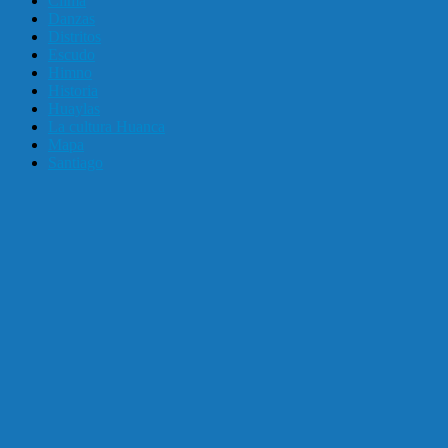
Clima
Danzas
Distritos
Escudo
Himno
Historia
Huaylas
La cultura Huanca
Mapa
Santiago