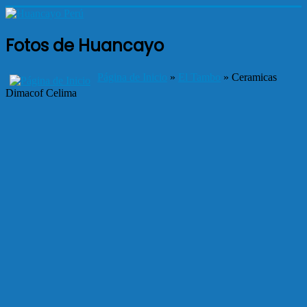
Fotos de Huancayo
Página de Inicio
»
El Tambo
» Ceramicas
Dimacof Celima