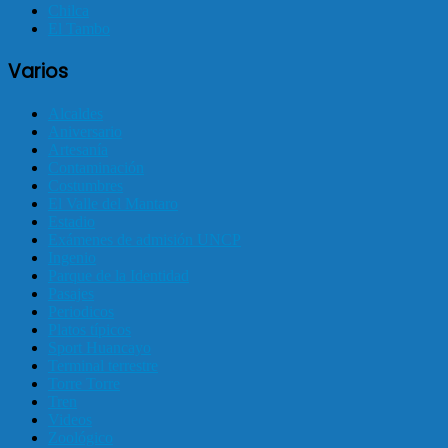
Chilca
El Tambo
Varios
Alcaldes
Aniversario
Artesanía
Contaminación
Costumbres
El Valle del Mantaro
Estadio
Exámenes de admisión UNCP
Ingenio
Parque de la Identidad
Pasajes
Periodicos
Platos típicos
Sport Huancayo
Terminal terrestre
Torre Torre
Tren
Videos
Zoológico