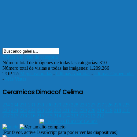
Volver a la vista de categoría
Número total de imágenes de todas las categorías: 310
Número total de visitas a todas las imágenes: 1,209,266
TOP 12:
Mejor Valoradas
-
Últimas Añadidas
-
Últimas Comentadas
-
Más Vistas
Ceramicas Dimacof Celima
234
234
231
231
230
230
229
229
228
228
227
227
226
226
225
225
224
224
223
223
222
222
221
221
220
220
219
219
218
218
217
217
216
216
215
215
214
214
213
213
212
212
[Por favor, active JavaScript para poder ver las diapositivas]