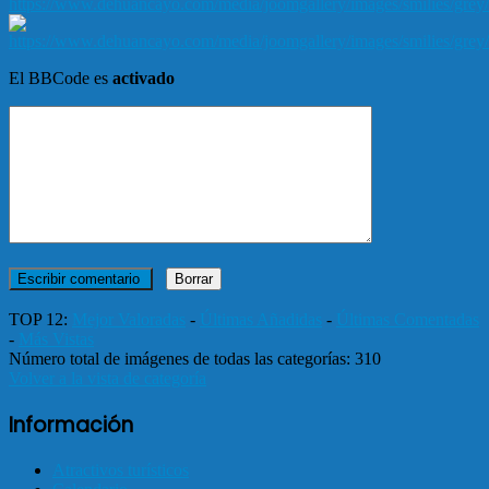
El BBCode es
activado
TOP 12:
Mejor Valoradas
-
Últimas Añadidas
-
Últimas Comentadas
-
Más Vistas
Número total de imágenes de todas las categorías: 310
Volver a la vista de categoría
Información
Atractivos turísticos