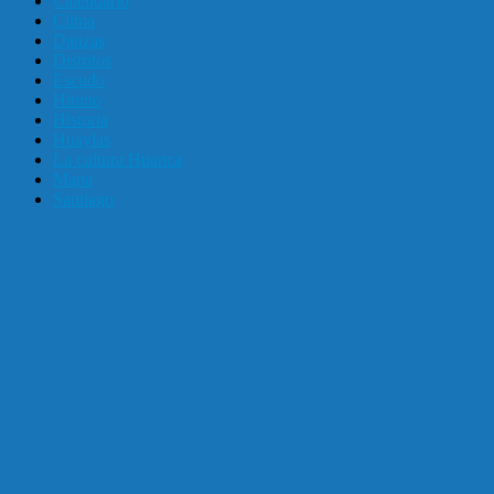
Calendario
Clima
Danzas
Distritos
Escudo
Himno
Historia
Huaylas
La cultura Huanca
Mapa
Santiago