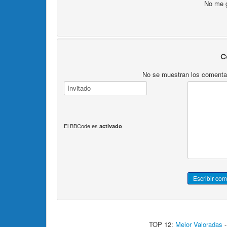
No me 
C
No se muestran los comentari
El BBCode es
activado
TOP 12:
Mejor Valoradas