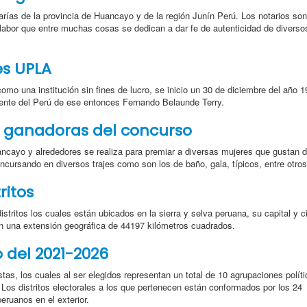
tarías de la provincia de Huancayo y de la región Junín Perú. Los notarios son
 labor que entre muchas cosas se dedican a dar fe de autenticidad de diverso
es UPLA
omo una institución sin fines de lucro, se inicio un 30 de diciembre del año 
dente del Perú de ese entonces Fernando Belaunde Terry.
y ganadoras del concurso
ncayo y alrededores se realiza para premiar a diversas mujeres que gustan d
ncursando en diversos trajes como son los de baño, gala, típicos, entre otros
ritos
stritos los cuales están ubicados en la sierra y selva peruana, su capital y c
 una extensión geográfica de 44197 kilómetros cuadrados.
o del 2021-2026
tas, los cuales al ser elegidos representan un total de 10 agrupaciones polít
Los distritos electorales a los que pertenecen están conformados por los 24
eruanos en el exterior.