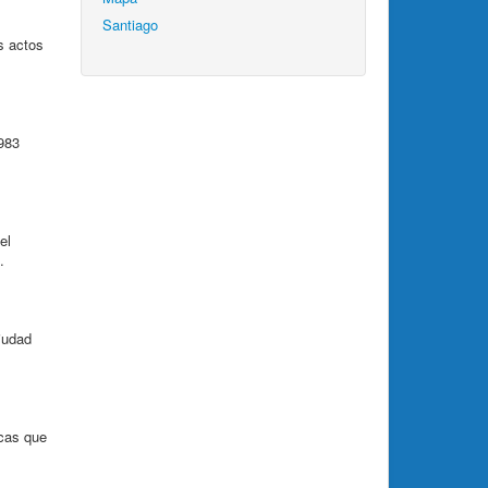
Santiago
s actos
1983
el
.
iudad
icas que