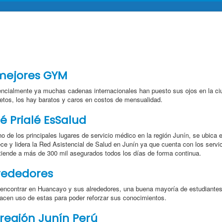
mejores GYM
ncialmente ya muchas cadenas internacionales han puesto sus ojos en la ciu
etos, los hay baratos y caros en costos de mensualidad.
é Prialé EsSalud
o de los principales lugares de servicio médico en la región Junín, se ubica e
ece y lidera la Red Asistencial de Salud en Junín ya que cuenta con los serv
tiende a más de 300 mil asegurados todos los días de forma continua.
rededores
 encontrar en Huancayo y sus alrededores, una buena mayoría de estudiante
hacen uso de estas para poder reforzar sus conocimientos.
 región Junín Perú