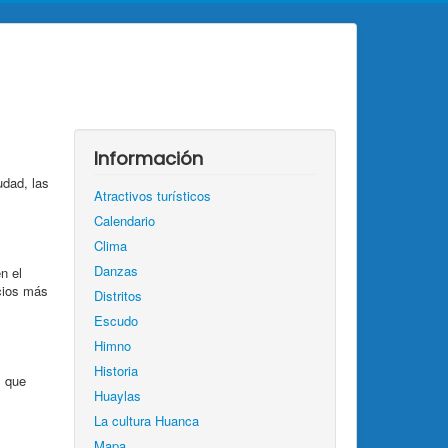
Información
dad, las
Atractivos turísticos
Calendario
Clima
Danzas
n el
icios más
Distritos
Escudo
Himno
Historia
s que
Huaylas
La cultura Huanca
Mapa