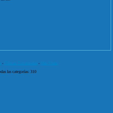
s
-
Últimas Comentadas
-
Más Vistas
das las categorías: 310