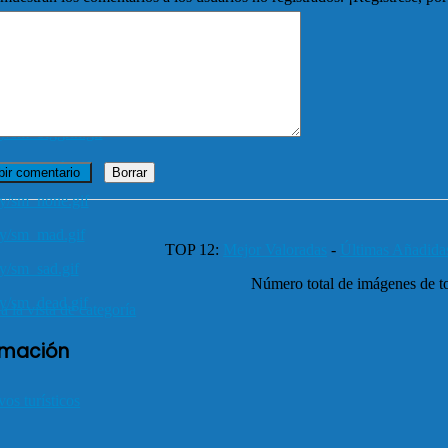
TOP 12:
Mejor Valoradas
-
Últimas Añadida
Número total de imágenes de to
a la vista de categoría
rmación
vos turísticos