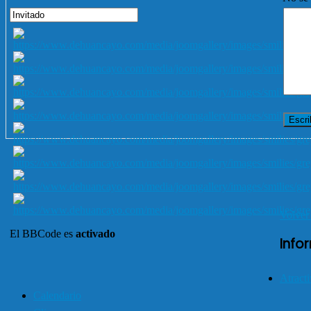
Volver 
El BBCode es
activado
Info
Atracti
Calendario