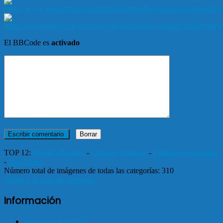
El BBCode es
activado
TOP 12:
Mejor Valoradas
-
Últimas Añadidas
-
Últimas Comentadas
-
Más Vistas
Número total de imágenes de todas las categorías: 310
Volver a la vista de categoría
Información
Atractivos turísticos