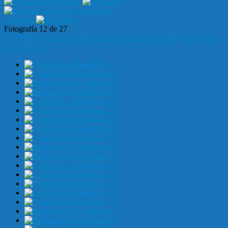
Siguiente
Fotografía 12 de 27
17
17
16
16
15
15
14
14
13
13
12
12
11
11
10
10
9
9
8
8
7
7
6
6
5
5
4
4
3
3
2
2