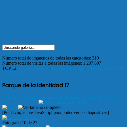
Volver a la vista de categoría
Número total de imágenes de todas las categorías: 310
Número total de visitas a todas las imágenes: 1,207,607
TOP 12:
Mejor Valoradas
-
Últimas Añadidas
-
Últimas Comentadas
-
Más Vistas
Parque de la Identidad 17
28
28
27
27
26
26
25
25
24
24
23
23
22
22
21
21
20
20
19
19
[Por favor, active JavaScript para poder ver las diapositivas]
Anterior
Fotografía 10 de 27