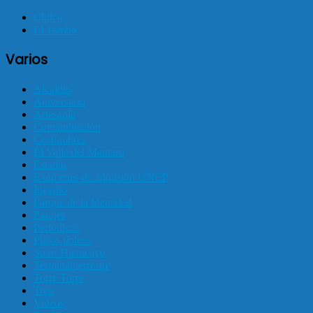
Chilca
El Tambo
Varios
Alcaldes
Aniversario
Artesanía
Contaminación
Costumbres
El Valle del Mantaro
Estadio
Exámenes de admisión UNCP
Ingenio
Parque de la Identidad
Pasajes
Periodicos
Platos típicos
Sport Huancayo
Terminal terrestre
Torre Torre
Tren
Videos