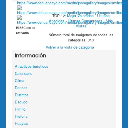
TOP 12:
Mejor Valoradas
-
Últimas
Añadidas
-
Últimas Comentadas
-
Más
Vistas
El BBCode es
activado
Número total de imágenes de todas las
categorías: 310
Volver a la vista de categoría
Información
Atractivos turísticos
Calendario
Clima
Danzas
Distritos
Escudo
Himno
Historia
Huaylas