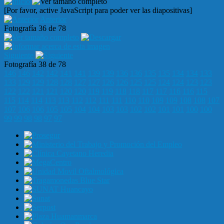
[Por favor, active JavaScript para poder ver las diapositivas]
Anterior
Fotografía 36 de 78
Siguiente
Fotografía 38 de 78
146
146
142
142
141
141
139
139
136
136
135
135
134
134
133
133
129
129
128
128
127
127
126
126
125
125
124
124
123
123
122
122
121
121
120
120
119
119
118
118
117
117
116
116
115
115
114
114
113
113
112
112
111
111
110
110
109
109
108
108
107
107
106
106
105
105
104
104
103
103
102
102
101
101
100
100
99
99
98
98
97
97