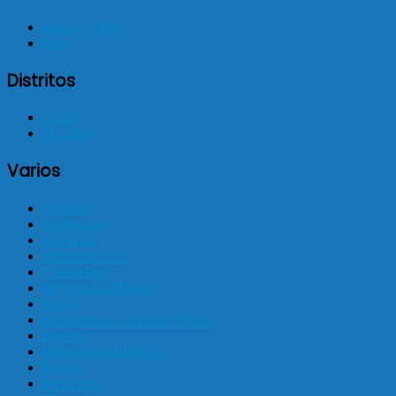
Fauna y Flora
Ríos
Distritos
Chilca
El Tambo
Varios
Alcaldes
Aniversario
Artesanía
Contaminación
Costumbres
El Valle del Mantaro
Estadio
Exámenes de admisión UNCP
Ingenio
Parque de la Identidad
Pasajes
Periodicos