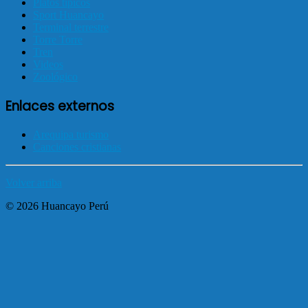
Platos típicos
Sport Huancayo
Terminal terrestre
Torre Torre
Tren
Videos
Zoológico
Enlaces externos
Arequipa turismo
Canciones cristianas
Volver arriba
© 2026 Huancayo Perú