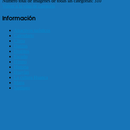
Número total de imágenes de todas las categorías: 310
Volver a la vista de categoría
Información
Atractivos turísticos
Calendario
Clima
Danzas
Distritos
Escudo
Himno
Historia
Huaylas
La cultura Huanca
Mapa
Santiago