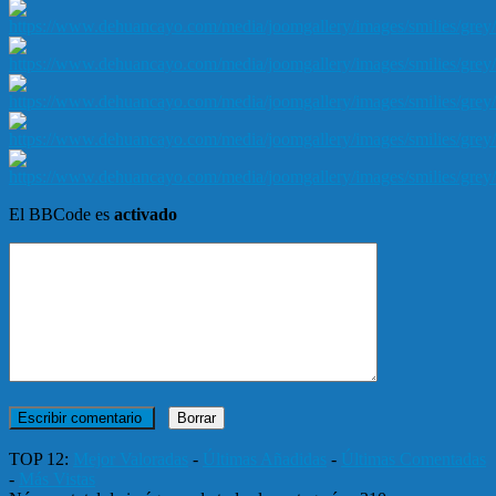
El BBCode es
activado
TOP 12:
Mejor Valoradas
-
Últimas Añadidas
-
Últimas Comentadas
-
Más Vistas