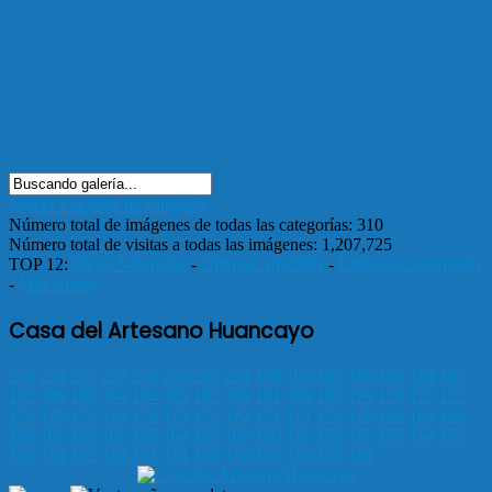
Volver a la vista de categoría
Número total de imágenes de todas las categorías: 310
Número total de visitas a todas las imágenes: 1,207,725
TOP 12:
Mejor Valoradas
-
Últimas Añadidas
-
Últimas Comentadas
-
Más Vistas
Casa del Artesano Huancayo
258
258
257
257
249
249
233
233
190
190
189
189
188
188
187
187
186
186
184
184
182
182
181
181
180
180
179
179
177
177
175
175
174
174
173
173
172
172
171
171
170
170
169
169
168
168
166
166
165
165
164
164
160
160
156
156
155
155
154
154
153
153
152
152
151
151
150
150
149
149
148
148