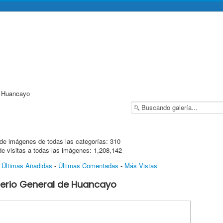
e Huancayo
de imágenes de todas las categorías: 310
de visitas a todas las imágenes: 1,208,142
-
Últimas Añadidas
-
Últimas Comentadas
-
Más Vistas
rio General de Huancayo