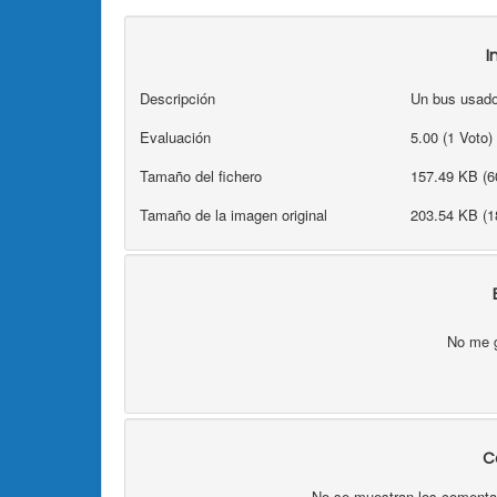
I
Descripción
Un bus usado
Evaluación
5.00 (1 Voto)
Tamaño del fichero
157.49 KB (6
Tamaño de la imagen original
203.54 KB (1
No me 
C
No se muestran los comentari