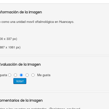
nformación de la imagen
 como una unidad movil oftalmológica en Huancayo.
00 x 337 px)
887 x 1061 px)
Evaluación de la Imagen
gusta
Me gusta
omentarios de la imagen
os a los usuarios no registrados. ¡Regístrese, por favor!