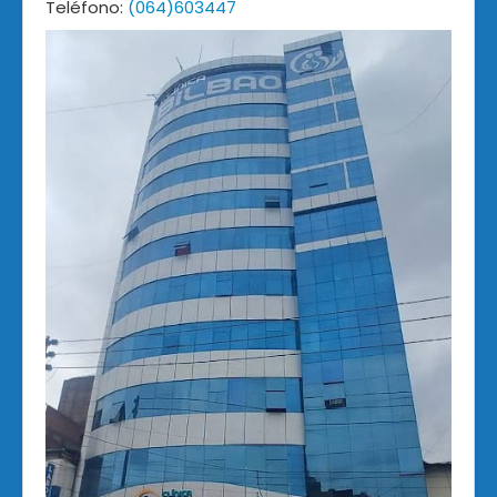
Teléfono:
(064)603447