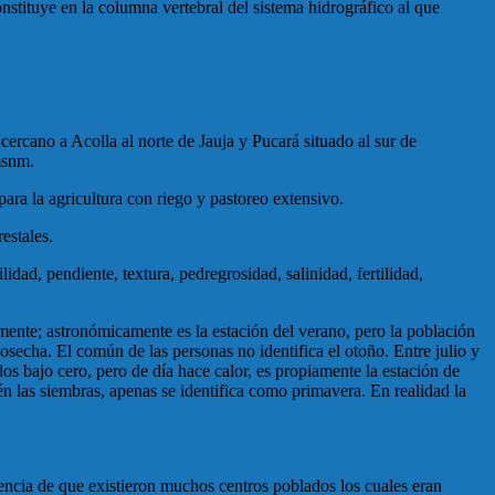
nstituye en la columna vertebral del sistema hidrográfico al que
rcano a Acolla al norte de Jauja y Pucará situado al sur de
msnm.
ara la agricultura con riego y pastoreo extensivo.
estales.
idad, pendiente, textura, pedregrosidad, salinidad, fertilidad,
mente; astronómicamente es la estación del verano, pero la población
cosecha. El común de las personas no identifica el otoño. Entre julio y
dos bajo cero, pero de día hace calor, es propiamente la estación de
n las siembras, apenas se identifica como primavera. En realidad la
encia de que existieron muchos centros poblados los cuales eran