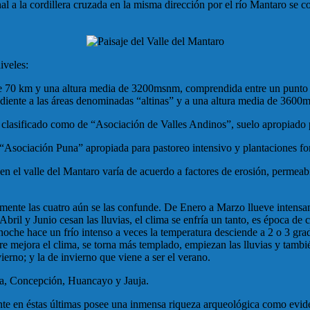
l a la cordillera cruzada en la misma dirección por el río Mantaro se co
iveles:
e 70 km y una altura media de 3200msnm, comprendida entre un punto ce
ndiente a las áreas denominadas “altinas” y a una altura media de 3600
o clasificado como de “Asociación de Valles Andinos”, suelo apropiado p
 “Asociación Puna” apropiada para pastoreo intensivo y plantaciones for
en el valle del Mantaro varía de acuerdo a factores de erosión, permeabil
damente las cuatro aún se las confunde. De Enero a Marzo llueve intensa
Abril y Junio cesan las lluvias, el clima se enfría un tanto, es época de 
 noche hace un frío intenso a veces la temperatura desciende a 2 o 3 gra
e mejora el clima, se torna más templado, empiezan las lluvias y tambié
vierno; y la de invierno que viene a ser el verano.
ca, Concepción, Huancayo y Jauja.
ente en éstas últimas posee una inmensa riqueza arqueológica como evid