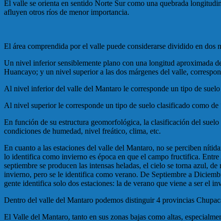
El valle se orienta en sentido Norte Sur como una quebrada longitudina
afluyen otros ríos de menor importancia.
El área comprendida por el valle puede considerarse dividido en dos n
Un nivel inferior sensiblemente plano con una longitud aproximada d
Huancayo; y un nivel superior a las dos márgenes del valle, correspo
Al nivel inferior del valle del Mantaro le corresponde un tipo de suel
Al nivel superior le corresponde un tipo de suelo clasificado como de
En función de su estructura geomorfológica, la clasificación del suelo 
condiciones de humedad, nivel freático, clima, etc.
En cuanto a las estaciones del valle del Mantaro, no se perciben níti
lo identifica como invierno es época en que el campo fructifica. Entre 
septiembre se producen las intensas heladas, el cielo se torna azul, de
invierno, pero se le identifica como verano. De Septiembre a Diciembr
gente identifica solo dos estaciones: la de verano que viene a ser el in
Dentro del valle del Mantaro podemos distinguir 4 provincias Chupa
El Valle del Mantaro, tanto en sus zonas bajas como altas, especialm