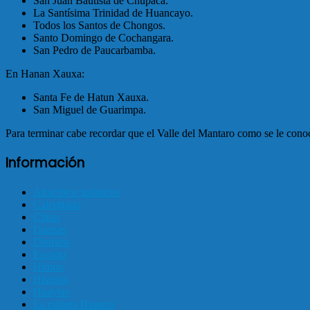
San Juan Bautista de Chupaca.
La Santísima Trinidad de Huancayo.
Todos los Santos de Chongos.
Santo Domingo de Cochangara.
San Pedro de Paucarbamba.
En Hanan Xauxa:
Santa Fe de Hatun Xauxa.
San Miguel de Guarimpa.
Para terminar cabe recordar que el Valle del Mantaro como se le cono
Información
Atractivos turísticos
Calendario
Clima
Danzas
Distritos
Escudo
Himno
Historia
Huaylas
La cultura Huanca