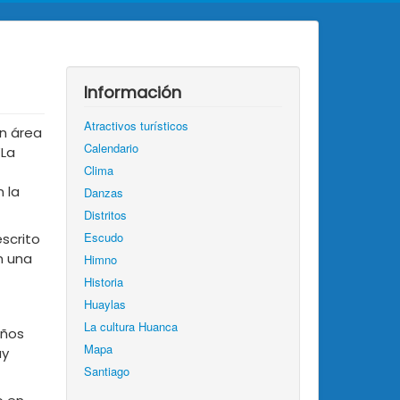
Información
Atractivos turísticos
un área
Calendario
“La
Clima
 la
Danzas
Distritos
Escudo
scrito
n una
Himno
Historia
Huaylas
La cultura Huanca
años
Mapa
uy
Santiago