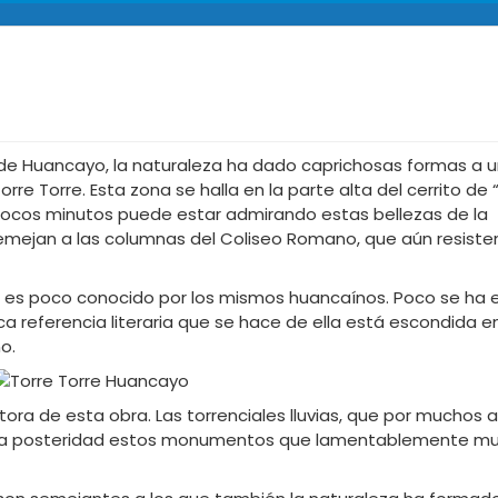
 de Huancayo, la naturaleza ha dado caprichosas formas a 
rre Torre. Esta zona se halla en la parte alta del cerrito de 
te en pocos minutos puede estar admirando estas bellezas de la
semejan a las columnas del Coliseo Romano, que aún resisten
o es poco conocido por los mismos huancaínos. Poco se ha e
ca referencia literaria que se hace de ella está escondida e
o.
utora de esta obra. Las torrenciales lluvias, que por muchos 
ra la posteridad estos monumentos que lamentablemente m