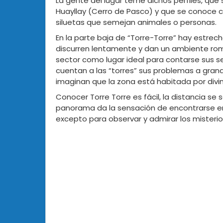
La gente del lugar teme dichos perfiles, qu
Huayllay (Cerro de Pasco) y que se conoce 
siluetas que semejan animales o personas.
En la parte baja de “Torre-Torre” hay estrech
discurren lentamente y dan un ambiente rom
sector como lugar ideal para contarse sus se
cuentan a las “torres” sus problemas a gran
imaginan que la zona está habitada por divi
Conocer Torre Torre es fácil, la distancia se s
panorama da la sensación de encontrarse en 
excepto para observar y admirar los misterio