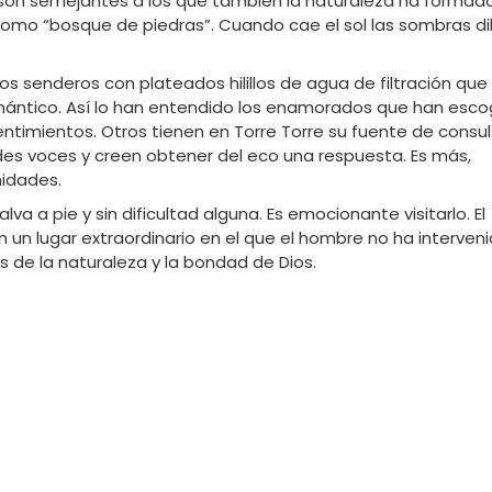
e son semejantes a los que también la naturaleza ha formad
como “bosque de piedras”. Cuando cae el sol las sombras di
os senderos con plateados hilillos de agua de filtración que
ántico. Así lo han entendido los enamorados que han escog
ntimientos. Otros tienen en Torre Torre su fuente de consul
des voces y creen obtener del eco una respuesta. Es más,
nidades.
alva a pie y sin dificultad alguna. Es emocionante visitarlo. El
un lugar extraordinario en el que el hombre no ha interveni
s de la naturaleza y la bondad de Dios.