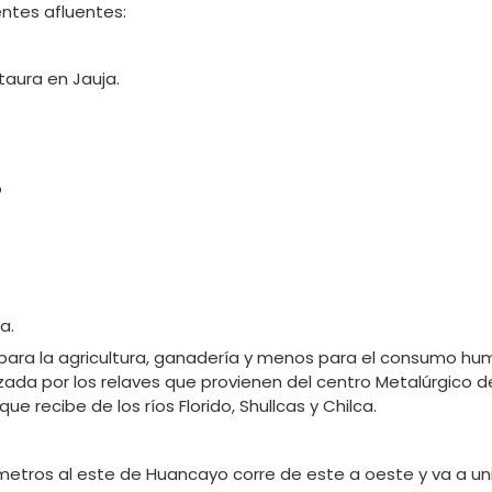
ientes afluentes:
taura en Jauja.
o
a.
d para la agricultura, ganadería y menos para el consumo h
zada por los relaves que provienen del centro Metalúrgico d
 recibe de los ríos Florido, Shullcas y Chilca.
metros al este de Huancayo corre de este a oeste y va a uni