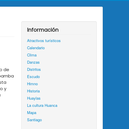
Información
Atractivos turísticos
Calendario
Clima
Danzas
go de
Distritos
cobamba
Escudo
sta
Himno
o y
Historia
u
Huaylas
La cultura Huanca
Mapa
Santiago