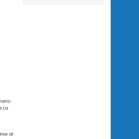
umano
e La
rse al