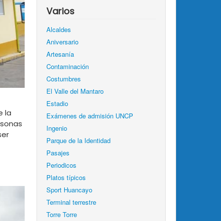
Varios
Alcaldes
Aniversario
Artesanía
Contaminación
Costumbres
El Valle del Mantaro
Estadio
e la
Exámenes de admisión UNCP
rsonas
Ingenio
ser
Parque de la Identidad
Pasajes
Periodicos
Platos típicos
Sport Huancayo
Terminal terrestre
Torre Torre