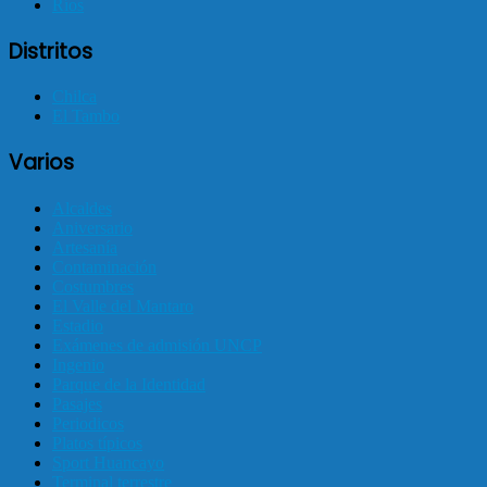
Ríos
Distritos
Chilca
El Tambo
Varios
Alcaldes
Aniversario
Artesanía
Contaminación
Costumbres
El Valle del Mantaro
Estadio
Exámenes de admisión UNCP
Ingenio
Parque de la Identidad
Pasajes
Periodicos
Platos típicos
Sport Huancayo
Terminal terrestre