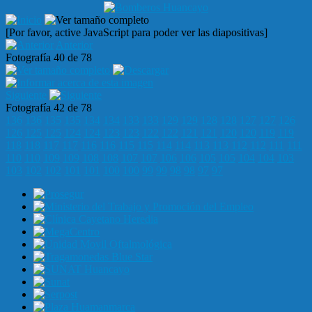
[Por favor, active JavaScript para poder ver las diapositivas]
Anterior
Fotografía 40 de 78
Siguiente
Fotografía 42 de 78
136
136
135
135
134
134
133
133
129
129
128
128
127
127
126
126
125
125
124
124
123
123
122
122
121
121
120
120
119
119
118
118
117
117
116
116
115
115
114
114
113
113
112
112
111
111
110
110
109
109
108
108
107
107
106
106
105
105
104
104
103
103
102
102
101
101
100
100
99
99
98
98
97
97