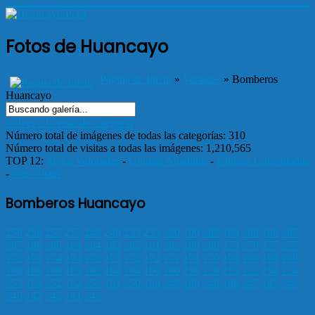
Fotos de Huancayo
Página de Inicio
»
Variadas
» Bomberos
Huancayo
Volver a la vista de categoría
Número total de imágenes de todas las categorías: 310
Número total de visitas a todas las imágenes: 1,210,565
TOP 12:
Mejor Valoradas
-
Últimas Añadidas
-
Últimas Comentadas
-
Más Vistas
Bomberos Huancayo
258
258
257
257
249
249
233
233
190
190
189
189
188
188
187
187
186
186
184
184
182
182
181
181
180
180
179
179
177
177
175
175
174
174
173
173
172
172
171
171
170
170
169
169
168
168
166
166
165
165
164
164
160
160
156
156
155
155
154
154
153
153
152
152
151
151
150
150
149
149
148
148
147
147
146
146
142
142
141
141