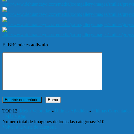
El BBCode es
activado
TOP 12:
Mejor Valoradas
-
Últimas Añadidas
-
Últimas Comentadas
-
Más Vistas
Número total de imágenes de todas las categorías: 310
Volver a la vista de categoría