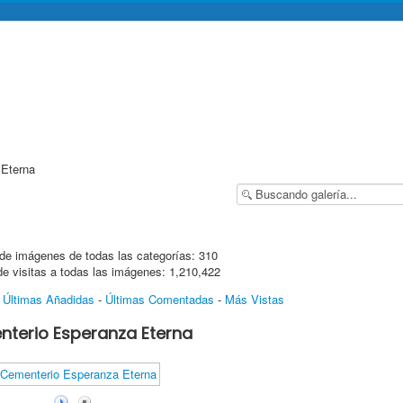
Eterna
de imágenes de todas las categorías: 310
de visitas a todas las imágenes: 1,210,422
-
Últimas Añadidas
-
Últimas Comentadas
-
Más Vistas
terio Esperanza Eterna